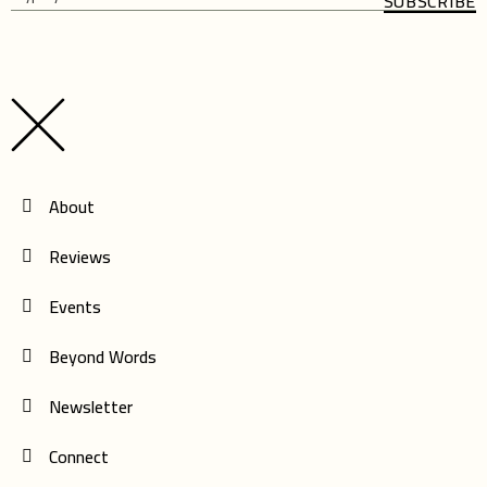
SUBSCRIBE
Please
Please
leave
leave
this
this
field
field
empty.
empty.
About
Reviews
Events
Beyond Words
Newsletter
Connect