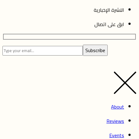
النشرة الإخبارية
ابق على اتصال
Subscribe
Please
Please
leave
leave
this
this
field
field
empty.
empty.
About
Reviews
Events