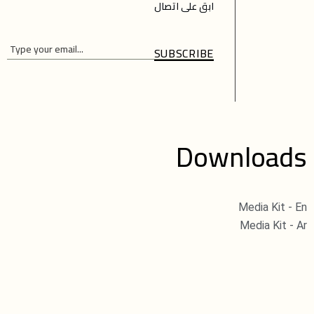
ابق على اتصال
SUBSCRIBE
Please
Please
leave
leave
this
this
field
field
Downloads
empty.
empty.
Media Kit - En
Media Kit - Ar