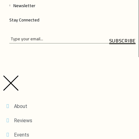
Newsletter
Stay Connected
SUBSCRIBE
Please
Please
leave
leave
this
this
field
field
empty.
empty.
About
Reviews
Events