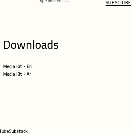
SUBSCRIBE
Please
Please
leave
leave
this
this
field
field
Downloads
empty.
empty.
Media Kit - En
Media Kit - Ar
Tube
Substack