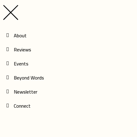
field
field
empty.
empty.
About
Reviews
Events
Beyond Words
Newsletter
Connect