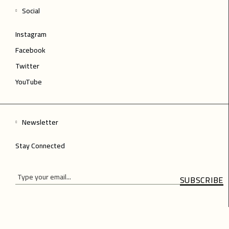
Social
Instagram
Facebook
Twitter
YouTube
Newsletter
Stay Connected
SUBSCRIBE
Please
Please
leave
leave
this
this